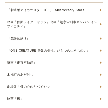
『劇場版アイカツスターズ！』-Anniversary Stars-
映画『仮面ライダーゼッツ』映画『超宇宙刑事ギャバン イン
フィニティ』
『免許返納!?』
『ONE CREATURE 無数の個性、ひとつの生きもの。』
映画『正直不動産』
木挽町のあだ討ち
劇場版「僕の心のヤバイやつ」
映画『楓』