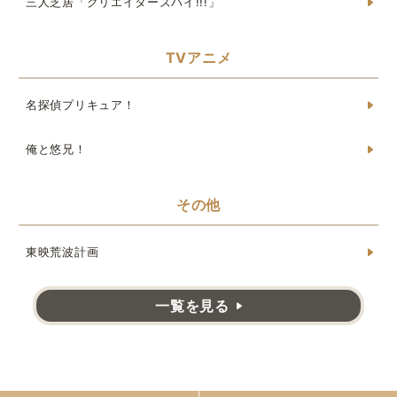
三人芝居「クリエイターズハイ!!!」
TVアニメ
名探偵プリキュア！
俺と悠兄！
その他
東映荒波計画
一覧を見る