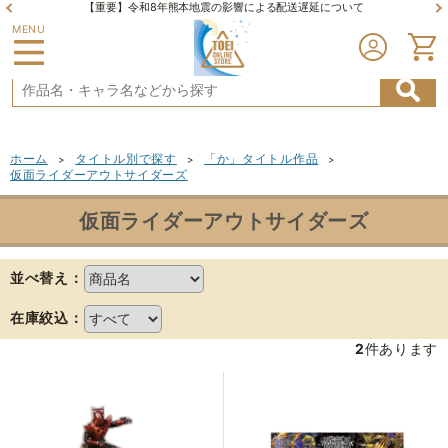
【重要】令和8年熊本地震の影響による配送遅延について
MENU
ホーム
タイトル別で探す
「か」タイトル作品
>
>
>
仮面ライダーアウトサイダーズ
仮面ライダーアウトサイダーズ
並べ替え：
在庫絞込：
2
件あります