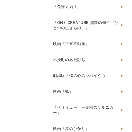
『免許返納!?』
『ONE CREATURE 無数の個性、ひ
とつの生きもの。』
映画『正直不動産』
木挽町のあだ討ち
劇場版「僕の心のヤバイやつ」
映画『楓』
『ペリリュー ー楽園のゲルニカ
ー』
映画『港のひかり』