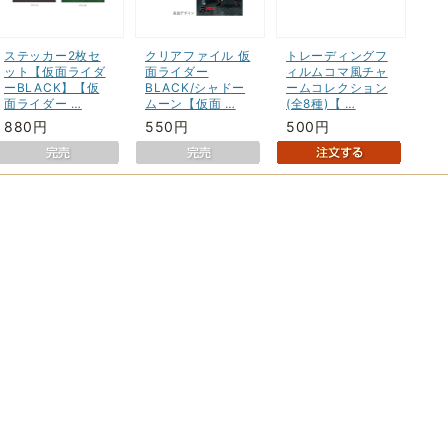
ステッカー2枚セ
クリアファイル 仮
トレーディングフ
ット【仮面ライダ
面ライダー
ィルムコマ風チャ
ーBLACK】【仮
BLACK/シャドー
ームコレクション
面ライダー …
ムーン【仮面 …
(全8種)【 …
880円
550円
500円