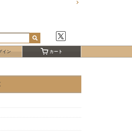
グイン
カート
K