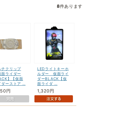
8
件あります
ルチクリップ
LEDライトキーホ
仮面ライダー
ルダー 仮面ライ
LACK】【仮面
ダーBLACK【仮
イダーストア …
面ライダ …
650円
1,320円