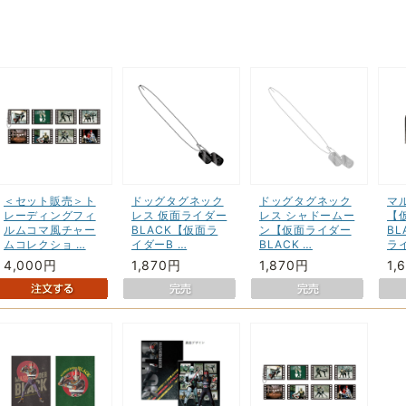
＜セット販売＞ト
ドッグタグネック
ドッグタグネック
マ
レーディングフィ
レス 仮面ライダー
レス シャドームー
【
ルムコマ風チャー
BLACK【仮面ラ
ン【仮面ライダー
B
ムコレクショ …
イダーB …
BLACK …
ラ
4,000円
1,870円
1,870円
1,