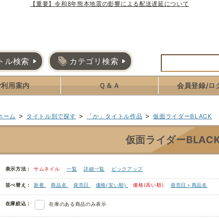
【重要】令和8年熊本地震の影響による配送遅延について
トル検索
カテゴリ検索
ご利用案内
Ｑ＆Ａ
会員登録/ロ
>
>
>
ホーム
タイトル別で探す
「か」タイトル作品
仮面ライダーBLACK
仮面ライダーBLAC
表示方法：
サムネイル
一覧
詳細一覧
ピックアップ
並べ替え：
新着
商品名
発売日
価格(安い順)
価格(高い順)
発売日＋商品名
在庫絞込：
在庫のある商品のみ表示