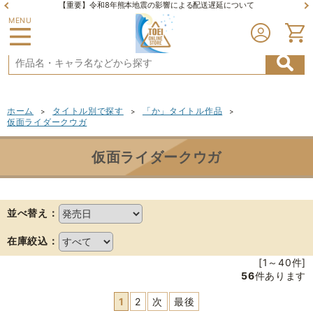
【重要】令和8年熊本地震の影響による配送遅延について
MENU
ホーム
タイトル別で探す
「か」タイトル作品
>
>
>
仮面ライダークウガ
仮面ライダークウガ
並べ替え：
在庫絞込：
[1～40件]
56
件あります
1
2
次
最後