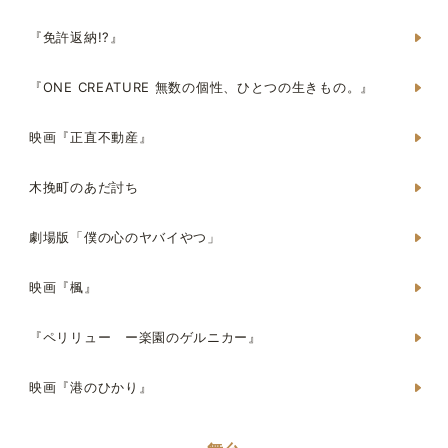
『免許返納!?』
『ONE CREATURE 無数の個性、ひとつの生きもの。』
映画『正直不動産』
木挽町のあだ討ち
劇場版「僕の心のヤバイやつ」
映画『楓』
『ペリリュー ー楽園のゲルニカー』
映画『港のひかり』