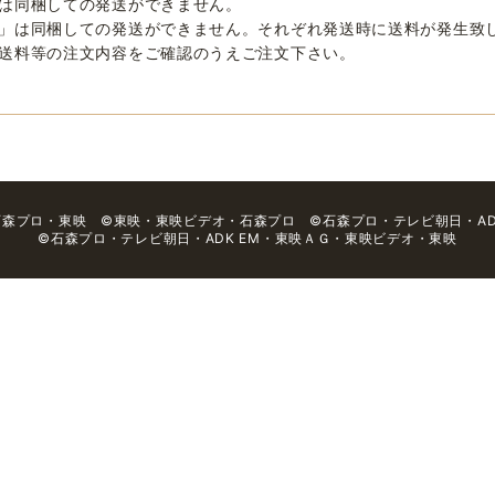
は同梱しての発送ができません。
」は同梱しての発送ができません。それぞれ発送時に送料が発生致
送料等の注文内容をご確認のうえご注文下さい。
石森プロ・東映 ©東映・東映ビデオ・石森プロ ©石森プロ・テレビ朝日・ADK
©石森プロ・テレビ朝日・ADK EM・東映ＡＧ・東映ビデオ・東映