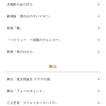
木挽町のあだ討ち
劇場版「僕の心のヤバイやつ」
映画『楓』
『ペリリュー ー楽園のゲルニカー』
映画『港のひかり』
舞台
舞台「鬼太郎誕生 ゲゲゲの謎」
舞台「フォールポイント」
三人芝居「クリエイターズハイ!!!」