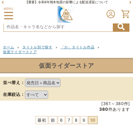
【重要】令和8年熊本地震の影響による配送遅延について
MENU
ホーム
タイトル別で探す
「か」タイトル作品
>
>
>
仮面ライダーストア
仮面ライダーストア
並べ替え：
在庫絞込：
[361～380件]
380
件あります
最初
前
6
7
8
9
10