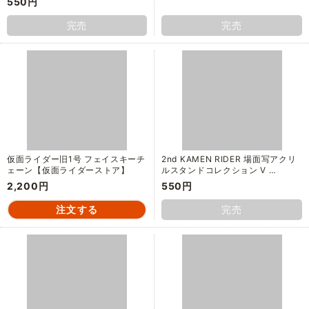
550円
完売
完売
仮面ライダー旧1号 フェイスキーチ
2nd KAMEN RIDER 場面写アクリ
ェーン【仮面ライダーストア】
ルスタンドコレクション V …
2,200円
550円
完売