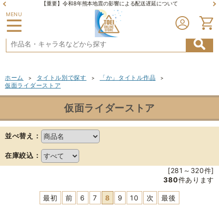
【重要】令和8年熊本地震の影響による配送遅延について
MENU
ホーム
タイトル別で探す
「か」タイトル作品
>
>
>
仮面ライダーストア
仮面ライダーストア
並べ替え：
在庫絞込：
[281～320件]
380
件あります
最初
前
6
7
8
9
10
次
最後