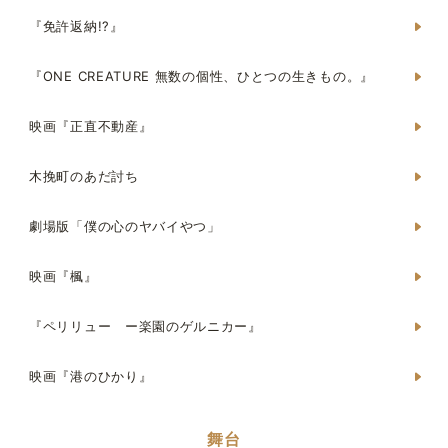
『免許返納!?』
『ONE CREATURE 無数の個性、ひとつの生きもの。』
映画『正直不動産』
木挽町のあだ討ち
劇場版「僕の心のヤバイやつ」
映画『楓』
『ペリリュー ー楽園のゲルニカー』
映画『港のひかり』
舞台