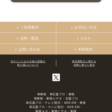
ご利用案内
お支払い方法
送料・配送
Ｑ＆Ａ
お問い合わせ
利用規約
当サイトにおける個人情報の
特定商取引に関する
取り扱いについて
法律に基づく表示
©東映 ©石森プロ・東映
©東映・東映ビデオ・石森プロ
©石森プロ・テレビ朝日・ADK EM・東映
©石森プロ・テレビ朝日・ADK EM・
東映ＡＧ・東映ビデオ・東映