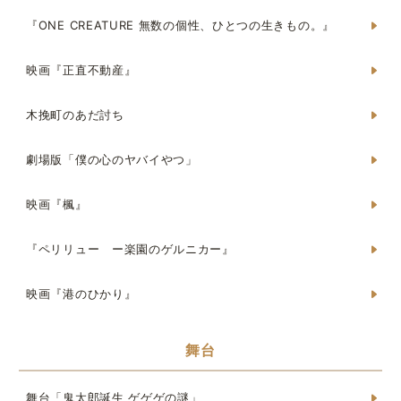
『ONE CREATURE 無数の個性、ひとつの生きもの。』
映画『正直不動産』
木挽町のあだ討ち
劇場版「僕の心のヤバイやつ」
映画『楓』
『ペリリュー ー楽園のゲルニカー』
映画『港のひかり』
舞台
舞台「鬼太郎誕生 ゲゲゲの謎」