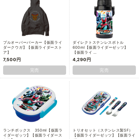
プルオーバーパーカー【仮面ライ
ダイレクトステンレスボトル
ダークウガ】【仮面ライダースト
600ml【仮面ライダーゼッツ】
ア】
【仮面ライ …
7,500円
4,290円
完売
完売
ランチボックス 350ml【仮面ラ
トリオセット（ステンレス製SF）
イダーゼッツ】【仮面ライダース
【仮面ライダーゼッツ】【仮面ライ