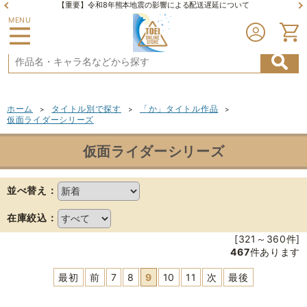
【重要】令和8年熊本地震の影響による配送遅延について
MENU
ホーム
タイトル別で探す
「か」タイトル作品
>
>
>
仮面ライダーシリーズ
仮面ライダーシリーズ
並べ替え：
在庫絞込：
[321～360件]
467
件あります
最初
前
7
8
9
10
11
次
最後