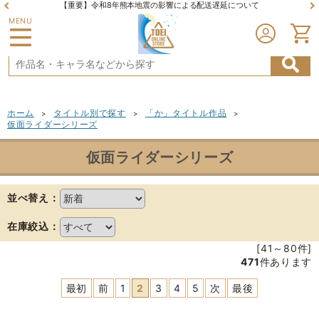
【重要】令和8年熊本地震の影響による配送遅延について
MENU
ホーム
タイトル別で探す
「か」タイトル作品
>
>
>
仮面ライダーシリーズ
仮面ライダーシリーズ
並べ替え：
在庫絞込：
[41～80件]
471
件あります
最初
前
1
2
3
4
5
次
最後