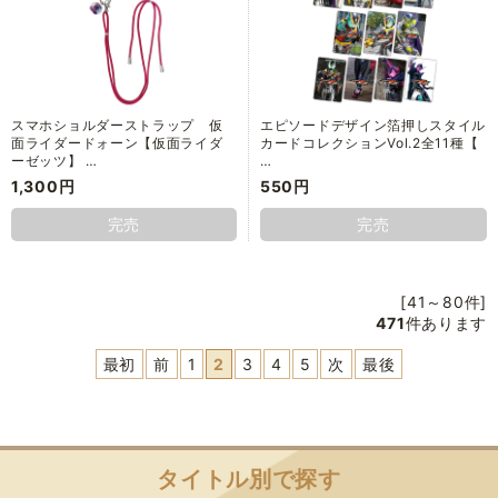
スマホショルダーストラップ 仮
エピソードデザイン箔押しスタイル
面ライダードォーン【仮面ライダ
カードコレクションVol.2全11種【
ーゼッツ】 …
…
1,300円
550円
完売
完売
[41～80件]
471
件あります
最初
前
1
2
3
4
5
次
最後
タイトル別で探す