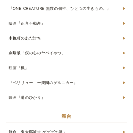
『ONE CREATURE 無数の個性、ひとつの生きもの。』
映画『正直不動産』
木挽町のあだ討ち
劇場版「僕の心のヤバイやつ」
映画『楓』
『ペリリュー ー楽園のゲルニカー』
映画『港のひかり』
舞台
舞台「鬼太郎誕生 ゲゲゲの謎」