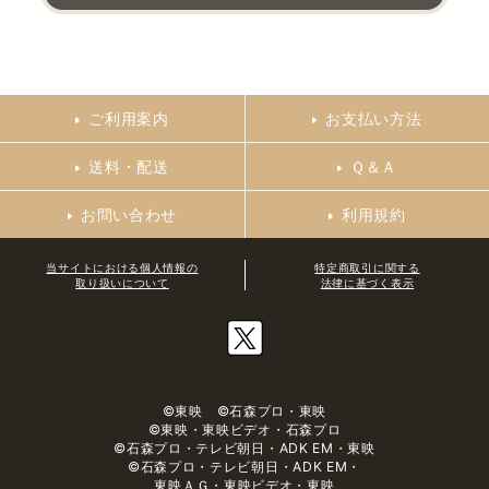
ご利用案内
お支払い方法
送料・配送
Ｑ＆Ａ
お問い合わせ
利用規約
当サイトにおける個人情報の
特定商取引に関する
取り扱いについて
法律に基づく表示
©東映 ©石森プロ・東映
©東映・東映ビデオ・石森プロ
©石森プロ・テレビ朝日・ADK EM・東映
©石森プロ・テレビ朝日・ADK EM・
東映ＡＧ・東映ビデオ・東映