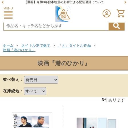
【重要】令和8年熊本地震の影響による配送遅延について
MENU
ホーム
タイトル別で探す
「え」タイトル作品
>
>
>
映画『港のひかり』
映画『港のひかり』
並べ替え：
在庫絞込：
3
件あります