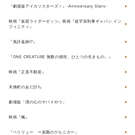
『劇場版アイカツスターズ！』-Anniversary Stars-
映画『仮面ライダーゼッツ』映画『超宇宙刑事ギャバン イン
フィニティ』
『免許返納!?』
『ONE CREATURE 無数の個性、ひとつの生きもの。』
映画『正直不動産』
木挽町のあだ討ち
劇場版「僕の心のヤバイやつ」
映画『楓』
『ペリリュー ー楽園のゲルニカー』