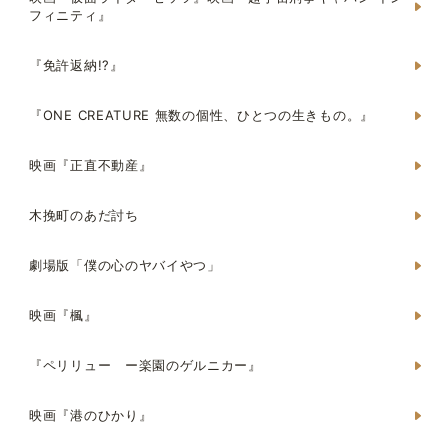
フィニティ』
『免許返納!?』
『ONE CREATURE 無数の個性、ひとつの生きもの。』
映画『正直不動産』
木挽町のあだ討ち
劇場版「僕の心のヤバイやつ」
映画『楓』
『ペリリュー ー楽園のゲルニカー』
映画『港のひかり』