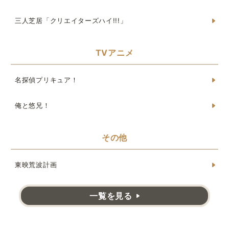
三人芝居「クリエイターズハイ!!!」
TVアニメ
名探偵プリキュア！
俺と悠兄！
その他
東映荒波計画
一覧を見る