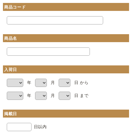
商品コード
商品名
入荷日
年
月
日 から
年
月
日 まで
掲載日
日以内