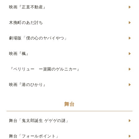
映画『正直不動産』
木挽町のあだ討ち
劇場版「僕の心のヤバイやつ」
映画『楓』
『ペリリュー ー楽園のゲルニカー』
映画『港のひかり』
舞台
舞台「鬼太郎誕生 ゲゲゲの謎」
舞台「フォールポイント」