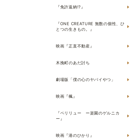
『免許返納!?』
『ONE CREATURE 無数の個性、ひ
とつの生きもの。』
映画『正直不動産』
木挽町のあだ討ち
劇場版「僕の心のヤバイやつ」
映画『楓』
『ペリリュー ー楽園のゲルニカ
ー』
映画『港のひかり』