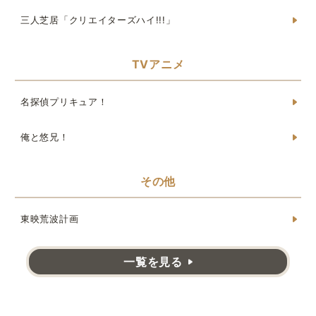
三人芝居「クリエイターズハイ!!!」
TVアニメ
名探偵プリキュア！
俺と悠兄！
その他
東映荒波計画
一覧を見る