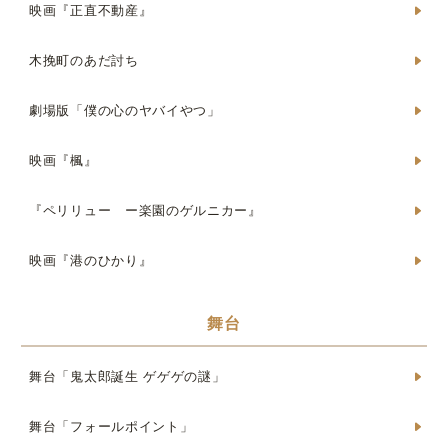
映画『正直不動産』
木挽町のあだ討ち
劇場版「僕の心のヤバイやつ」
映画『楓』
『ペリリュー ー楽園のゲルニカー』
映画『港のひかり』
舞台
舞台「鬼太郎誕生 ゲゲゲの謎」
舞台「フォールポイント」