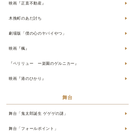
映画『正直不動産』
木挽町のあだ討ち
劇場版「僕の心のヤバイやつ」
映画『楓』
『ペリリュー ー楽園のゲルニカー』
映画『港のひかり』
舞台
舞台「鬼太郎誕生 ゲゲゲの謎」
舞台「フォールポイント」