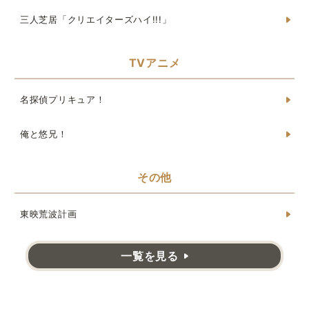
三人芝居「クリエイターズハイ!!!」
TVアニメ
名探偵プリキュア！
俺と悠兄！
その他
東映荒波計画
一覧を見る