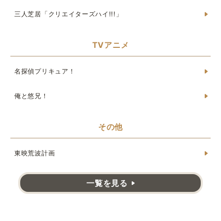
三人芝居「クリエイターズハイ!!!」
TVアニメ
名探偵プリキュア！
俺と悠兄！
その他
東映荒波計画
一覧を見る