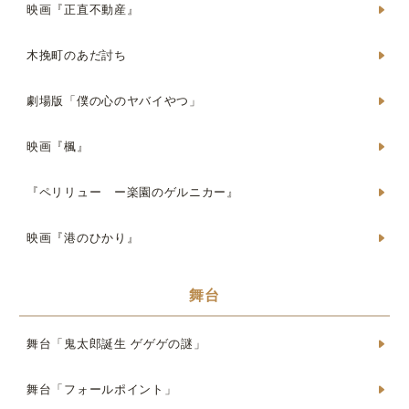
映画『正直不動産』
木挽町のあだ討ち
劇場版「僕の心のヤバイやつ」
映画『楓』
『ペリリュー ー楽園のゲルニカー』
映画『港のひかり』
舞台
舞台「鬼太郎誕生 ゲゲゲの謎」
舞台「フォールポイント」