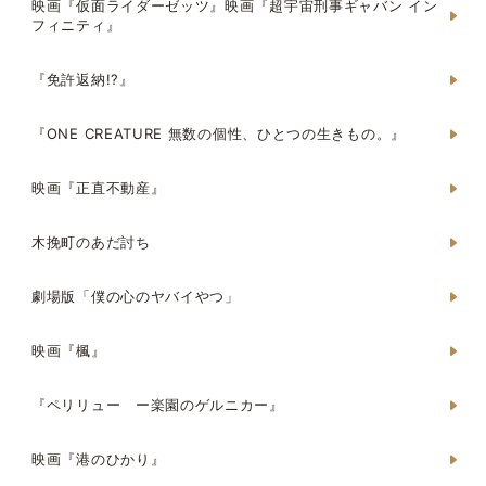
映画『仮面ライダーゼッツ』映画『超宇宙刑事ギャバン イン
フィニティ』
『免許返納!?』
『ONE CREATURE 無数の個性、ひとつの生きもの。』
映画『正直不動産』
木挽町のあだ討ち
劇場版「僕の心のヤバイやつ」
映画『楓』
『ペリリュー ー楽園のゲルニカー』
映画『港のひかり』