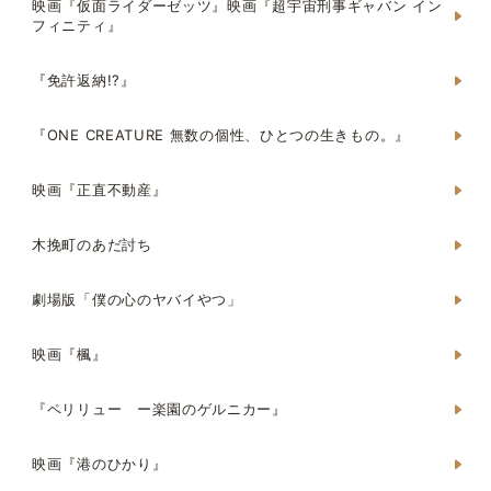
映画『仮面ライダーゼッツ』映画『超宇宙刑事ギャバン イン
フィニティ』
『免許返納!?』
『ONE CREATURE 無数の個性、ひとつの生きもの。』
映画『正直不動産』
木挽町のあだ討ち
劇場版「僕の心のヤバイやつ」
映画『楓』
『ペリリュー ー楽園のゲルニカー』
映画『港のひかり』