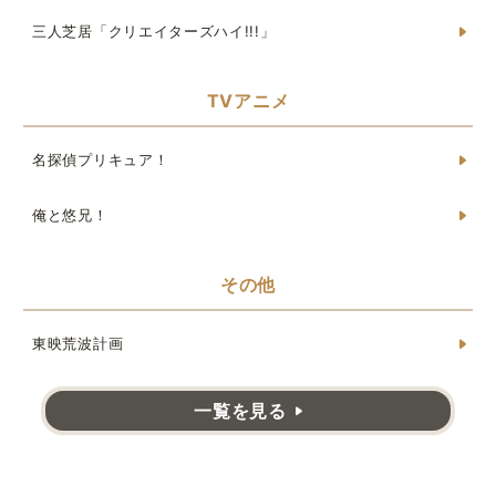
三人芝居「クリエイターズハイ!!!」
TVアニメ
名探偵プリキュア！
俺と悠兄！
その他
東映荒波計画
一覧を見る