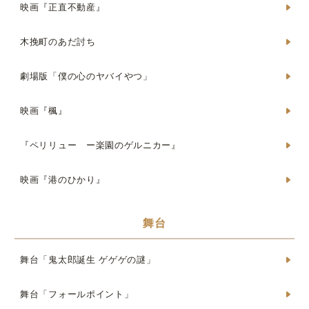
映画『正直不動産』
木挽町のあだ討ち
劇場版「僕の心のヤバイやつ」
映画『楓』
『ペリリュー ー楽園のゲルニカー』
映画『港のひかり』
舞台
舞台「鬼太郎誕生 ゲゲゲの謎」
舞台「フォールポイント」