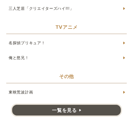
三人芝居「クリエイターズハイ!!!」
TVアニメ
名探偵プリキュア！
俺と悠兄！
その他
東映荒波計画
一覧を見る