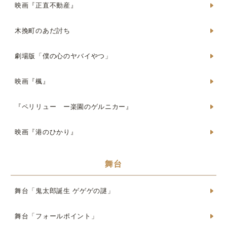
映画『正直不動産』
木挽町のあだ討ち
劇場版「僕の心のヤバイやつ」
映画『楓』
『ペリリュー ー楽園のゲルニカー』
映画『港のひかり』
舞台
舞台「鬼太郎誕生 ゲゲゲの謎」
舞台「フォールポイント」