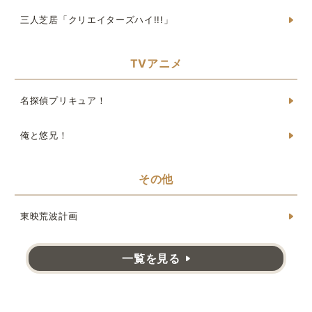
三人芝居「クリエイターズハイ!!!」
TVアニメ
名探偵プリキュア！
俺と悠兄！
その他
東映荒波計画
一覧を見る