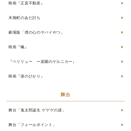
映画『正直不動産』
木挽町のあだ討ち
劇場版「僕の心のヤバイやつ」
映画『楓』
『ペリリュー ー楽園のゲルニカー』
映画『港のひかり』
舞台
舞台「鬼太郎誕生 ゲゲゲの謎」
舞台「フォールポイント」