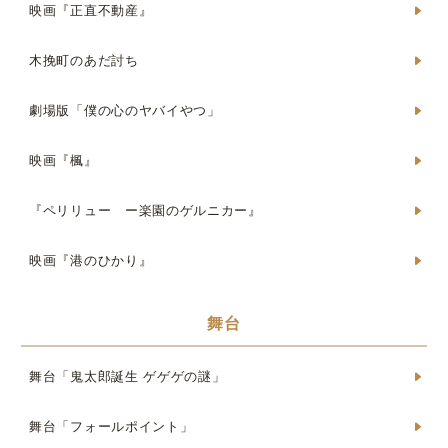
映画『正直不動産』
木挽町のあだ討ち
劇場版「僕の心のヤバイやつ」
映画『楓』
『ペリリュー ー楽園のゲルニカー』
映画『港のひかり』
舞台
舞台「鬼太郎誕生 ゲゲゲの謎」
舞台「フォールポイント」