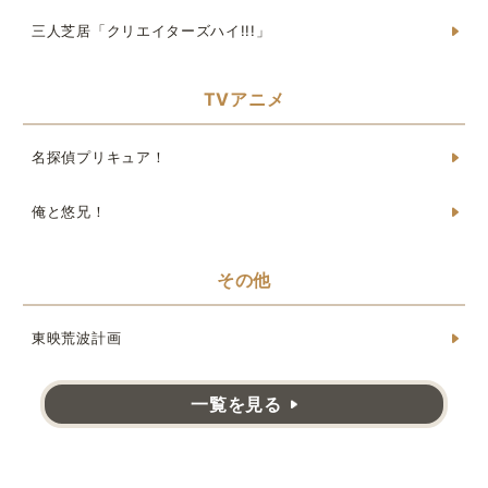
三人芝居「クリエイターズハイ!!!」
TVアニメ
名探偵プリキュア！
俺と悠兄！
その他
東映荒波計画
一覧を見る