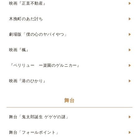
映画『正直不動産』
木挽町のあだ討ち
劇場版「僕の心のヤバイやつ」
映画『楓』
『ペリリュー ー楽園のゲルニカー』
映画『港のひかり』
舞台
舞台「鬼太郎誕生 ゲゲゲの謎」
舞台「フォールポイント」