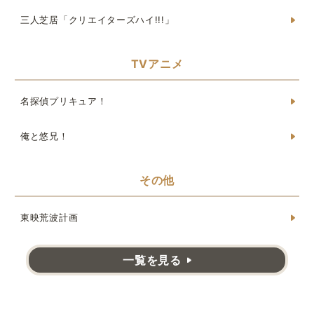
三人芝居「クリエイターズハイ!!!」
TVアニメ
名探偵プリキュア！
俺と悠兄！
その他
東映荒波計画
一覧を見る