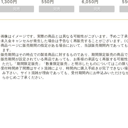
1,300円
550円
6,050円
5
※画像はイメージです。実際の商品とは異なる可能性がございます。予めご了承
※未入金キャンセルが発生した場合は予告なく再販売することがございます。(
※商品ページに販売期間の指定がある場合において、当該販売期間内であって
ます。
※販売期間はその時点での製造商品に対するものであり、期間限定販売の商品
※販売期間が設定されている商品であっても、お客様の承諾なく再販する可能
ただし「期間限定販売」「数量限定販売」と明示したものについてはこの限
※受付時間終了間際はサイト混雑により、時間内に購入手続きが完了できない
み下さい。サイト混雑が理由であっても、受付期間内にお申込みいただけな
らかじめご了承ください。