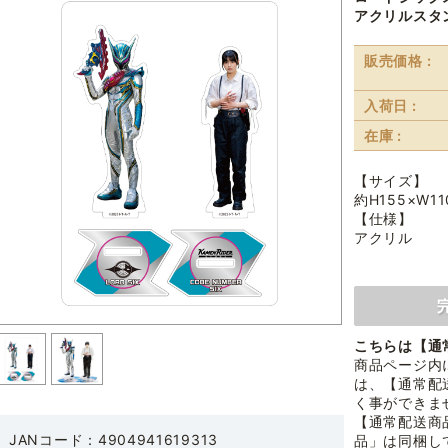
アクリルスタ
販売価格 :
入荷日 :
在庫 :
【サイズ】
約H155×W1
【仕様】
アクリル
こちらは【通
商品ページ内
は、【通常配
く事ができま
【通常配送商
JANコード：4904941619313
品」は同梱し