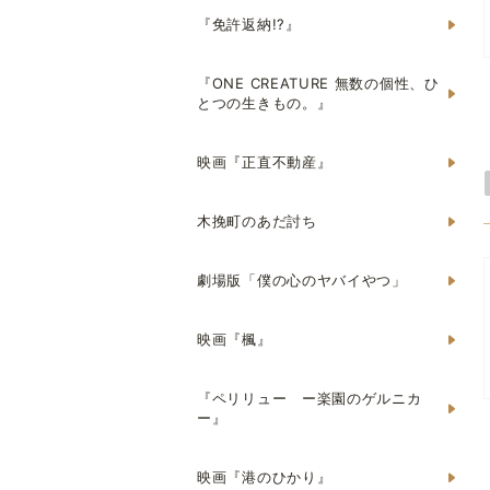
『免許返納!?』
『ONE CREATURE 無数の個性、ひ
とつの生きもの。』
映画『正直不動産』
木挽町のあだ討ち
劇場版「僕の心のヤバイやつ」
映画『楓』
『ペリリュー ー楽園のゲルニカ
ー』
映画『港のひかり』