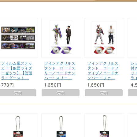
フィルム風ステッ
ツインアクリルス
ツインアクリルス
シ
カー【仮面ライダ
タンド ロードス
タンド ロードフ
付
ーゼッツ】【仮面
リー／コードナン
ァイブ／コードナ
ッ
ライダースト …
バー：スリー …
ンバー：ファ …
ラ
770円
1,650円
1,650円
4,