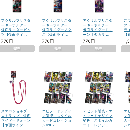
アクリルブリスタ
アクリルブリスタ
アクリルブリスタ
ス
ーキーホルダー
ーキーホルダー
ーキーホルダー
ス
仮面ライダーゼッ
仮面ライダーノク
仮面ライダードォ
ラ
ツ【仮面ライ …
ス【仮面ライ …
ーン【仮面ラ …
【
770円
770円
770円
1,
スマホショルダー
エピソードデザイ
＜セット販売＞エ
エ
ストラップ 仮面
ン箔押しスタイル
ピソードデザイン
ン
ライダードォーン
カードコレクショ
箔押しスタイルカ
カ
【仮面ライダ …
ンVol.2 …
ードコレクシ …
ンV