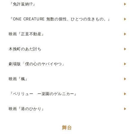
『免許返納!?』
『ONE CREATURE 無数の個性、ひとつの生きもの。』
映画『正直不動産』
木挽町のあだ討ち
劇場版「僕の心のヤバイやつ」
映画『楓』
『ペリリュー ー楽園のゲルニカー』
映画『港のひかり』
舞台