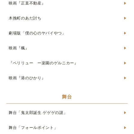
映画『正直不動産』
木挽町のあだ討ち
劇場版「僕の心のヤバイやつ」
映画『楓』
『ペリリュー ー楽園のゲルニカー』
映画『港のひかり』
舞台
舞台「鬼太郎誕生 ゲゲゲの謎」
舞台「フォールポイント」