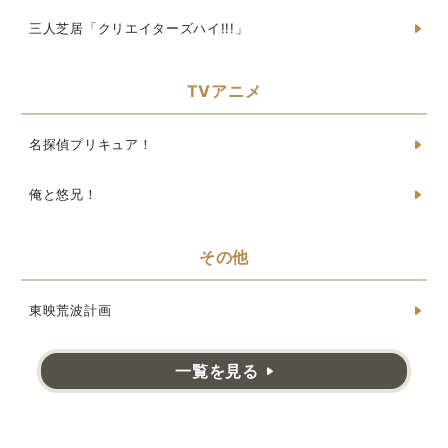
三人芝居「クリエイターズハイ!!!」
TVアニメ
名探偵プリキュア！
俺と悠兄！
その他
東映荒波計画
一覧を見る