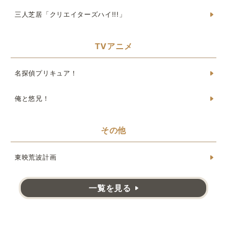
三人芝居「クリエイターズハイ!!!」
TVアニメ
名探偵プリキュア！
俺と悠兄！
その他
東映荒波計画
一覧を見る