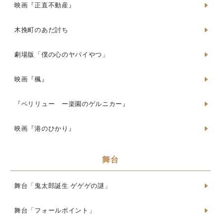
映画『正直不動産』
木挽町のあだ討ち
劇場版「僕の心のヤバイやつ」
映画『楓』
『ペリリュー ー楽園のゲルニカー』
映画『港のひかり』
舞台
舞台「鬼太郎誕生 ゲゲゲの謎」
舞台「フォールポイント」