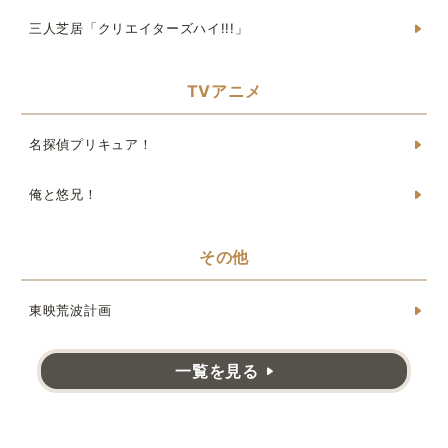
三人芝居「クリエイターズハイ!!!」
TVアニメ
名探偵プリキュア！
俺と悠兄！
その他
東映荒波計画
一覧を見る