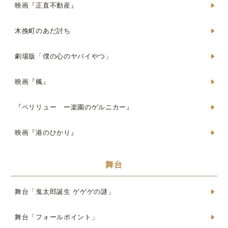
映画『正直不動産』
木挽町のあだ討ち
劇場版「僕の心のヤバイやつ」
映画『楓』
『ペリリュー ー楽園のゲルニカー』
映画『港のひかり』
舞台
舞台「鬼太郎誕生 ゲゲゲの謎」
舞台「フォールポイント」