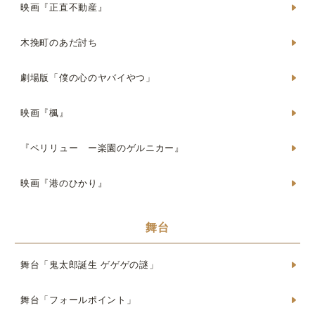
映画『正直不動産』
木挽町のあだ討ち
劇場版「僕の心のヤバイやつ」
映画『楓』
『ペリリュー ー楽園のゲルニカー』
映画『港のひかり』
舞台
舞台「鬼太郎誕生 ゲゲゲの謎」
舞台「フォールポイント」