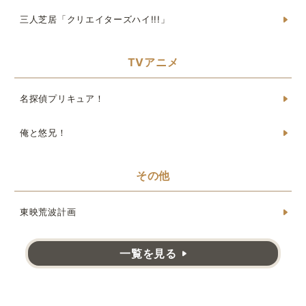
三人芝居「クリエイターズハイ!!!」
TVアニメ
名探偵プリキュア！
俺と悠兄！
その他
東映荒波計画
一覧を見る