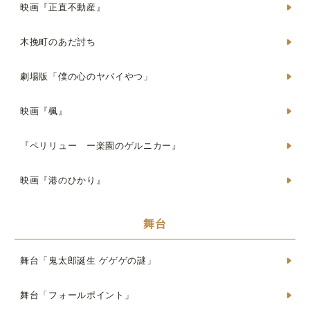
映画『正直不動産』
木挽町のあだ討ち
劇場版「僕の心のヤバイやつ」
映画『楓』
『ペリリュー ー楽園のゲルニカー』
映画『港のひかり』
舞台
舞台「鬼太郎誕生 ゲゲゲの謎」
舞台「フォールポイント」