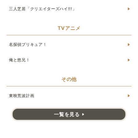
三人芝居「クリエイターズハイ!!!」
TVアニメ
名探偵プリキュア！
俺と悠兄！
その他
東映荒波計画
一覧を見る