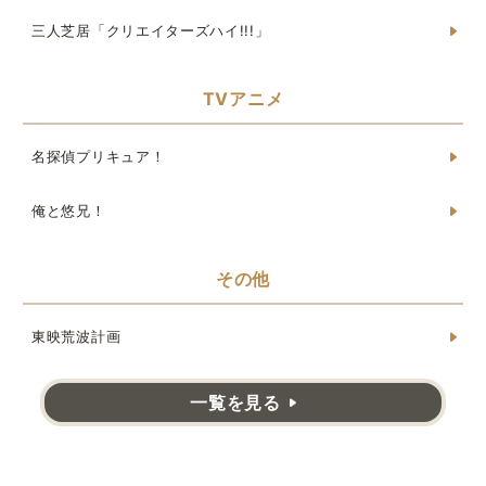
三人芝居「クリエイターズハイ!!!」
TVアニメ
名探偵プリキュア！
俺と悠兄！
その他
東映荒波計画
一覧を見る