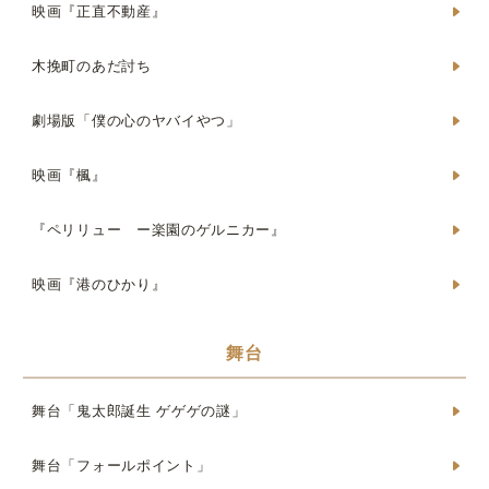
映画『正直不動産』
木挽町のあだ討ち
劇場版「僕の心のヤバイやつ」
映画『楓』
『ペリリュー ー楽園のゲルニカー』
映画『港のひかり』
舞台
舞台「鬼太郎誕生 ゲゲゲの謎」
舞台「フォールポイント」