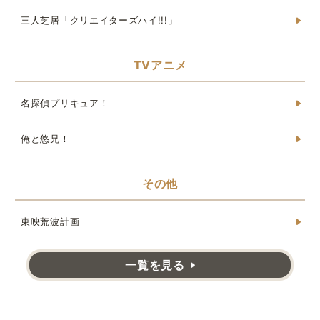
三人芝居「クリエイターズハイ!!!」
TVアニメ
名探偵プリキュア！
俺と悠兄！
その他
東映荒波計画
一覧を見る