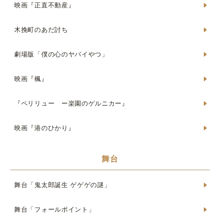
映画『正直不動産』
木挽町のあだ討ち
劇場版「僕の心のヤバイやつ」
映画『楓』
『ペリリュー ー楽園のゲルニカー』
映画『港のひかり』
舞台
舞台「鬼太郎誕生 ゲゲゲの謎」
舞台「フォールポイント」