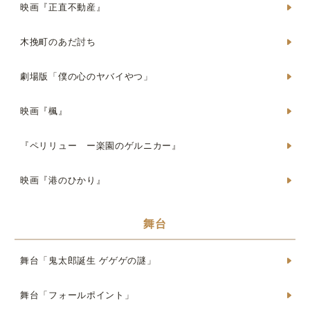
映画『正直不動産』
木挽町のあだ討ち
劇場版「僕の心のヤバイやつ」
映画『楓』
『ペリリュー ー楽園のゲルニカー』
映画『港のひかり』
舞台
舞台「鬼太郎誕生 ゲゲゲの謎」
舞台「フォールポイント」