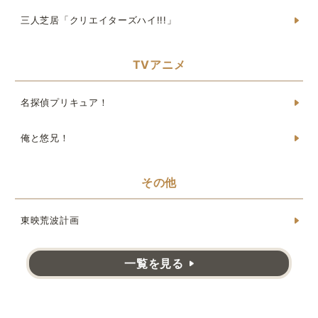
三人芝居「クリエイターズハイ!!!」
TVアニメ
名探偵プリキュア！
俺と悠兄！
その他
東映荒波計画
一覧を見る