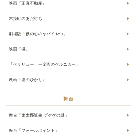
映画『正直不動産』
木挽町のあだ討ち
劇場版「僕の心のヤバイやつ」
映画『楓』
『ペリリュー ー楽園のゲルニカー』
映画『港のひかり』
舞台
舞台「鬼太郎誕生 ゲゲゲの謎」
舞台「フォールポイント」