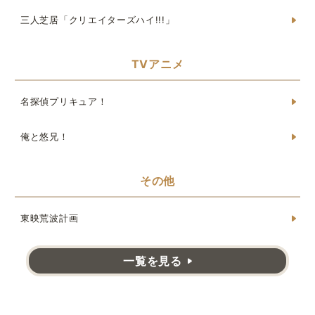
三人芝居「クリエイターズハイ!!!」
TVアニメ
名探偵プリキュア！
俺と悠兄！
その他
東映荒波計画
一覧を見る