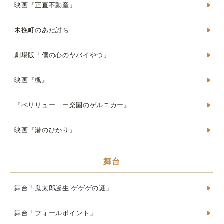
映画『正直不動産』
木挽町のあだ討ち
劇場版「僕の心のヤバイやつ」
映画『楓』
『ペリリュー ー楽園のゲルニカー』
映画『港のひかり』
舞台
舞台「鬼太郎誕生 ゲゲゲの謎」
舞台「フォールポイント」