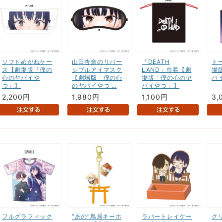
ソフトめがねケー
山田杏奈のリバー
「DEATH
ト
ス【劇場版「僕の
シブルアイマスク
LAND」巾着【劇
場
心のヤバイや
【劇場版「僕の心
場版「僕の心のヤ
バ
つ」】
のヤバイやつ …
バイやつ」】
2,200円
1,980円
1,100円
3,
フルグラフィック
“あの”鳥居キーホ
ラバートレイケー
ク