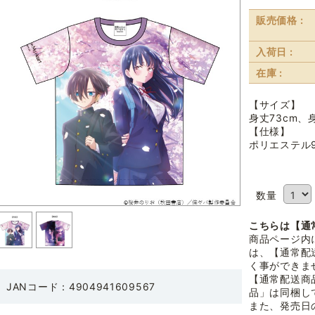
販売価格 :
入荷日 :
在庫 :
【サイズ】
身丈73cm、身
【仕様】
ポリエステル
数量
こちらは【通
商品ページ内
は、【通常配
く事ができま
【通常配送商
JANコード：4904941609567
品」は同梱し
また、発売日