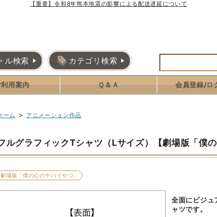
【重要】令和8年熊本地震の影響による配送遅延について
トル検索
カテゴリ検索
ご利用案内
Ｑ＆Ａ
会員登録/ロ
>
ホーム
アニメーション作品
フルグラフィックTシャツ（Lサイズ）【劇場版「僕
劇場版「僕の心のヤバイやつ」
全面にビジュ
ャツです。