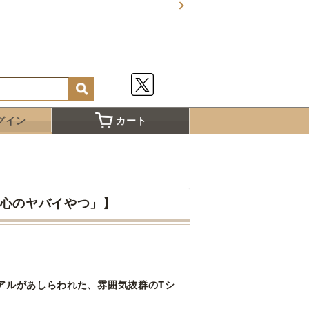
グイン
カート
の心のヤバイやつ」】
アルがあしらわれた、雰囲気抜群のTシ