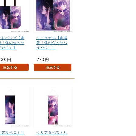
ートバッグ【劇
ミニタオル【劇場
版「僕の心のヤ
版「僕の心のヤバ
イやつ」】
イやつ」】
080円
770円
リアタペストリ
クリアタペストリ