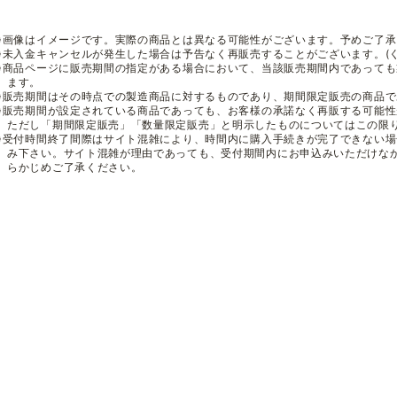
※画像はイメージです。実際の商品とは異なる可能性がございます。予めご了承
※未入金キャンセルが発生した場合は予告なく再販売することがございます。(
※商品ページに販売期間の指定がある場合において、当該販売期間内であって
ます。
※販売期間はその時点での製造商品に対するものであり、期間限定販売の商品
※販売期間が設定されている商品であっても、お客様の承諾なく再販する可能
ただし「期間限定販売」「数量限定販売」と明示したものについてはこの限
※受付時間終了間際はサイト混雑により、時間内に購入手続きが完了できない
み下さい。サイト混雑が理由であっても、受付期間内にお申込みいただけな
らかじめご了承ください。