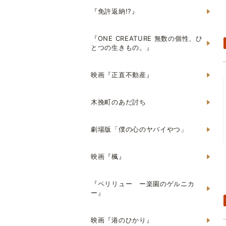
『免許返納!?』
『ONE CREATURE 無数の個性、ひ
とつの生きもの。』
映画『正直不動産』
木挽町のあだ討ち
劇場版「僕の心のヤバイやつ」
映画『楓』
『ペリリュー ー楽園のゲルニカ
ー』
映画『港のひかり』