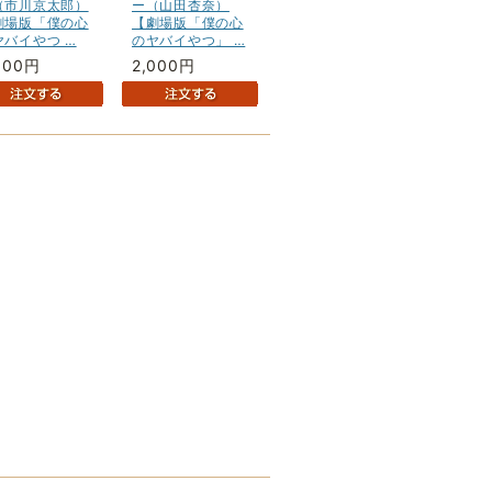
（市川京太郎）
ー（山田杏奈）
劇場版「僕の心
【劇場版「僕の心
ヤバイやつ …
のヤバイやつ」 …
000円
2,000円