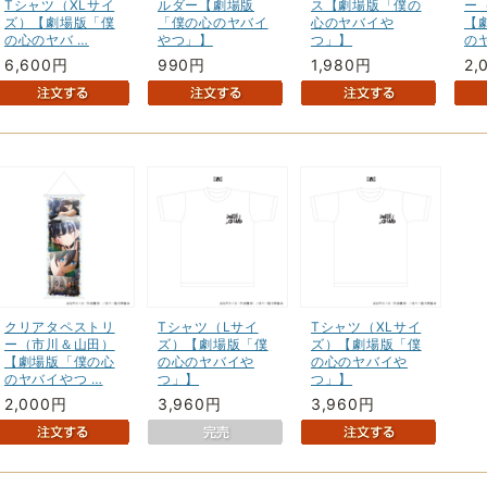
Tシャツ（XLサイ
ルダー【劇場版
ス【劇場版「僕の
ー
ズ）【劇場版「僕
「僕の心のヤバイ
心のヤバイや
【
の心のヤバ …
やつ」】
つ」】
の
6,600円
990円
1,980円
2,
クリアタペストリ
Tシャツ（Lサイ
Tシャツ（XLサイ
ー（市川＆山田）
ズ）【劇場版「僕
ズ）【劇場版「僕
【劇場版「僕の心
の心のヤバイや
の心のヤバイや
のヤバイやつ …
つ」】
つ」】
2,000円
3,960円
3,960円