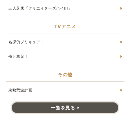
三人芝居「クリエイターズハイ!!!」
TVアニメ
名探偵プリキュア！
俺と悠兄！
その他
東映荒波計画
一覧を見る