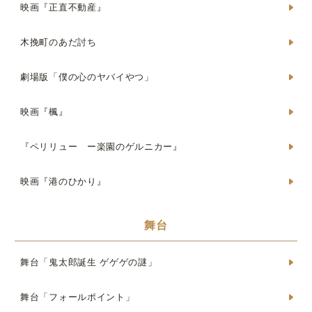
映画『正直不動産』
木挽町のあだ討ち
劇場版「僕の心のヤバイやつ」
映画『楓』
『ペリリュー ー楽園のゲルニカー』
映画『港のひかり』
舞台
舞台「鬼太郎誕生 ゲゲゲの謎」
舞台「フォールポイント」