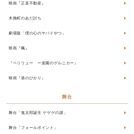
映画『正直不動産』
木挽町のあだ討ち
劇場版「僕の心のヤバイやつ」
映画『楓』
『ペリリュー ー楽園のゲルニカー』
映画『港のひかり』
舞台
舞台「鬼太郎誕生 ゲゲゲの謎」
舞台「フォールポイント」