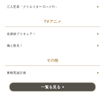
三人芝居「クリエイターズハイ!!!」
TVアニメ
名探偵プリキュア！
俺と悠兄！
その他
東映荒波計画
一覧を見る