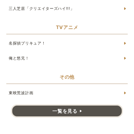
三人芝居「クリエイターズハイ!!!」
TVアニメ
名探偵プリキュア！
俺と悠兄！
その他
東映荒波計画
一覧を見る