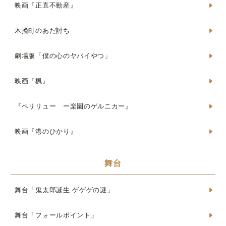
映画『正直不動産』
木挽町のあだ討ち
劇場版「僕の心のヤバイやつ」
映画『楓』
『ペリリュー ー楽園のゲルニカー』
映画『港のひかり』
舞台
舞台「鬼太郎誕生 ゲゲゲの謎」
舞台「フォールポイント」