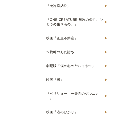
『免許返納!?』
『ONE CREATURE 無数の個性、ひ
とつの生きもの。』
映画『正直不動産』
木挽町のあだ討ち
劇場版「僕の心のヤバイやつ」
映画『楓』
『ペリリュー ー楽園のゲルニカ
ー』
映画『港のひかり』