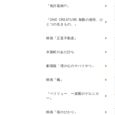
『免許返納!?』
『ONE CREATURE 無数の個性、ひ
とつの生きもの。』
映画『正直不動産』
木挽町のあだ討ち
劇場版「僕の心のヤバイやつ」
映画『楓』
『ペリリュー ー楽園のゲルニカ
ー』
映画『港のひかり』