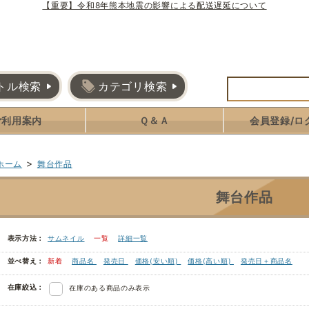
【重要】令和8年熊本地震の影響による配送遅延について
トル検索
カテゴリ検索
ご利用案内
Ｑ＆Ａ
会員登録/ロ
>
ホーム
舞台作品
舞台作品
表示方法：
サムネイル
一覧
詳細一覧
並べ替え：
新着
商品名
発売日
価格(安い順)
価格(高い順)
発売日＋商品名
在庫絞込：
在庫のある商品のみ表示