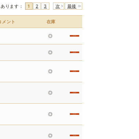
件あります
：
1
2
3
次
最後
コメント
在庫
◎
◎
◎
◎
◎
◎