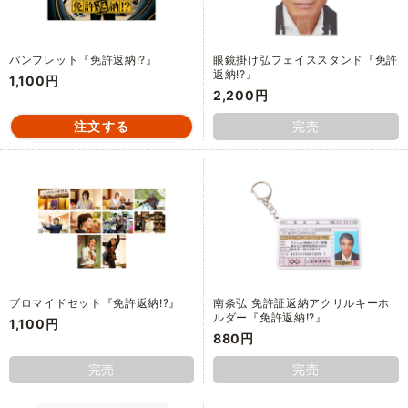
パンフレット『免許返納!?』
眼鏡掛け弘フェイススタンド『免許
返納!?』
1,100円
2,200円
完売
ブロマイドセット『免許返納!?』
南条弘 免許証返納アクリルキーホ
ルダー『免許返納!?』
1,100円
880円
完売
完売