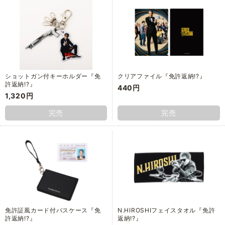
ショットガン付キーホルダー『免
クリアファイル『免許返納!?』
許返納!?』
440円
1,320円
完売
完売
免許証風カード付パスケース『免
N.HIROSHIフェイスタオル『免許
許返納!?』
返納!?』