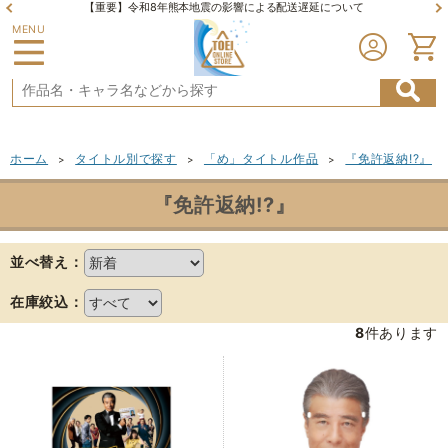
【重要】令和8年熊本地震の影響による配送遅延について
MENU
ホーム
タイトル別で探す
「め」タイトル作品
『免許返納!?』
>
>
>
『免許返納!?』
並べ替え：
在庫絞込：
8
件あります