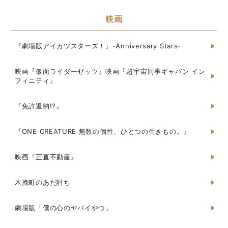
映画
『劇場版アイカツスターズ！』-Anniversary Stars-
映画『仮面ライダーゼッツ』映画『超宇宙刑事ギャバン イン
フィニティ』
『免許返納!?』
『ONE CREATURE 無数の個性、ひとつの生きもの。』
映画『正直不動産』
木挽町のあだ討ち
劇場版「僕の心のヤバイやつ」