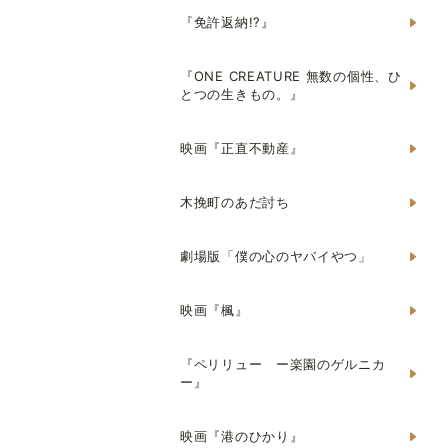
『免許返納!?』
『ONE CREATURE 無数の個性、ひ
とつの生きもの。』
映画『正直不動産』
木挽町のあだ討ち
劇場版「僕の心のヤバイやつ」
映画『楓』
『ペリリュー ー楽園のゲルニカ
ー』
映画『港のひかり』