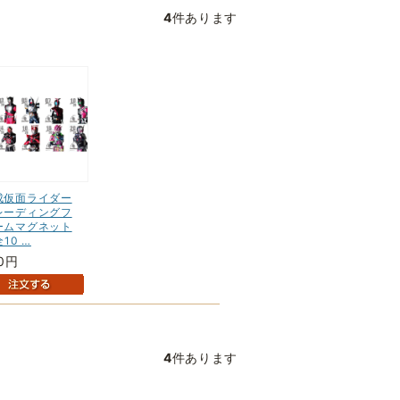
4
件あります
成仮面ライダー
レーディングフ
ームマグネット
全10 …
0円
4
件あります