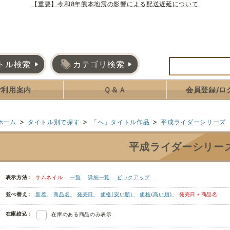
【重要】令和8年熊本地震の影響による配送遅延について
トル検索
カテゴリ検索
ご利用案内
Ｑ＆Ａ
会員登録/ロ
>
>
>
ホーム
タイトル別で探す
「へ」タイトル作品
平成ライダーシリーズ
平成ライダーシリー
表示方法：
サムネイル
一覧
詳細一覧
ピックアップ
並べ替え：
新着
商品名
発売日
価格(安い順)
価格(高い順)
発売日＋商品名
在庫絞込：
在庫のある商品のみ表示