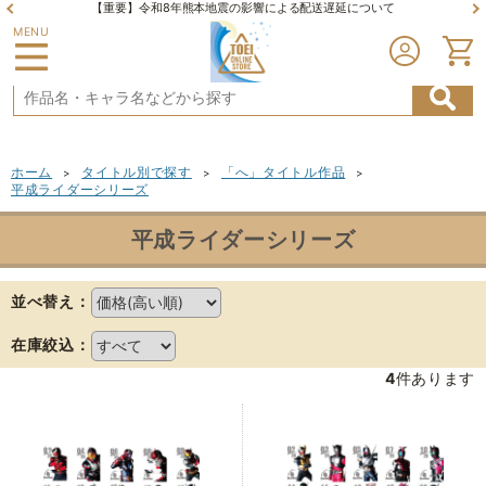
【重要】令和8年熊本地震の影響による配送遅延について
MENU
ホーム
タイトル別で探す
「へ」タイトル作品
>
>
>
平成ライダーシリーズ
平成ライダーシリーズ
並べ替え：
在庫絞込：
4
件あります