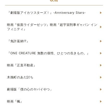
『劇場版アイカツスターズ！』-Anniversary Stars-
映画『仮面ライダーゼッツ』映画『超宇宙刑事ギャバン イン
フィニティ』
『免許返納!?』
『ONE CREATURE 無数の個性、ひとつの生きもの。』
映画『正直不動産』
木挽町のあだ討ち
劇場版「僕の心のヤバイやつ」
映画『楓』