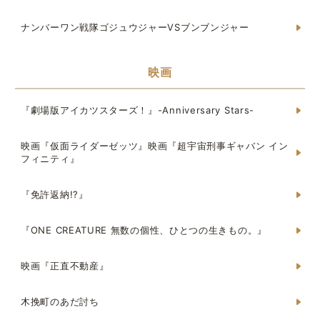
ナンバーワン戦隊ゴジュウジャーVSブンブンジャー
映画
『劇場版アイカツスターズ！』-Anniversary Stars-
映画『仮面ライダーゼッツ』映画『超宇宙刑事ギャバン イン
フィニティ』
『免許返納!?』
『ONE CREATURE 無数の個性、ひとつの生きもの。』
映画『正直不動産』
木挽町のあだ討ち