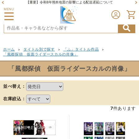
【重要】令和8年熊本地震の影響による配送遅延について
MENU
ホーム
タイトル別で探す
「ふ」タイトル作品
>
>
>
「風都探偵 仮面ライダースカルの肖像」
「風都探偵 仮面ライダースカルの肖像」
並べ替え：
在庫絞込：
7
件あります