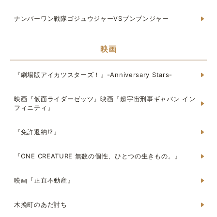
ナンバーワン戦隊ゴジュウジャーVSブンブンジャー
映画
『劇場版アイカツスターズ！』-Anniversary Stars-
映画『仮面ライダーゼッツ』映画『超宇宙刑事ギャバン イン
フィニティ』
『免許返納!?』
『ONE CREATURE 無数の個性、ひとつの生きもの。』
映画『正直不動産』
木挽町のあだ討ち