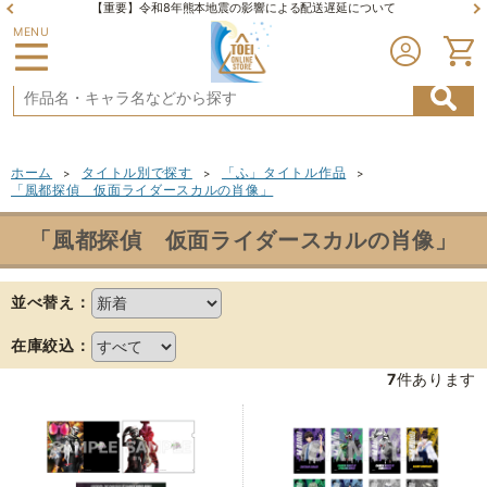
【重要】令和8年熊本地震の影響による配送遅延について
MENU
ホーム
タイトル別で探す
「ふ」タイトル作品
>
>
>
「風都探偵 仮面ライダースカルの肖像」
「風都探偵 仮面ライダースカルの肖像」
並べ替え：
在庫絞込：
7
件あります