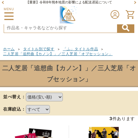
【重要】令和8年熊本地震の影響による配送遅延について
MENU
ホーム
タイトル別で探す
「ふ」タイトル作品
>
>
>
二人芝居「追想曲【カノン】」／三人芝居「オブセッション」
二人芝居「追想曲【カノン】」／三人芝居「オ
ブセッション」
並べ替え：
在庫絞込：
3
件あります