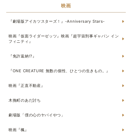
映画
『劇場版アイカツスターズ！』-Anniversary Stars-
映画『仮面ライダーゼッツ』映画『超宇宙刑事ギャバン イン
フィニティ』
『免許返納!?』
『ONE CREATURE 無数の個性、ひとつの生きもの。』
映画『正直不動産』
木挽町のあだ討ち
劇場版「僕の心のヤバイやつ」
映画『楓』