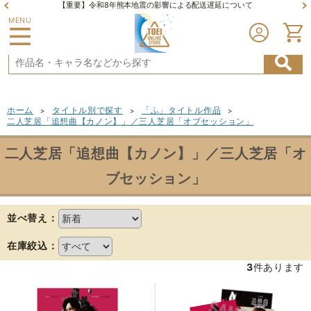
【重要】令和8年熊本地震の影響による配送遅延について
MENU
ホーム
タイトル別で探す
「ふ」タイトル作品
>
>
>
二人芝居「追想曲【カノン】」／三人芝居「オブセッション」
二人芝居「追想曲【カノン】」／三人芝居「オ
ブセッション」
並べ替え：
在庫絞込：
3
件あります