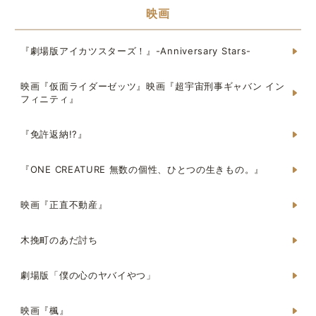
映画
『劇場版アイカツスターズ！』-Anniversary Stars-
映画『仮面ライダーゼッツ』映画『超宇宙刑事ギャバン イン
フィニティ』
『免許返納!?』
『ONE CREATURE 無数の個性、ひとつの生きもの。』
映画『正直不動産』
木挽町のあだ討ち
劇場版「僕の心のヤバイやつ」
映画『楓』