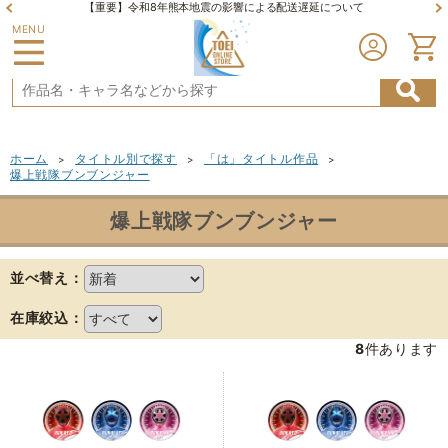
【重要】令和8年熊本地震の影響による配送遅延について
MENU
ホーム
タイトル別で探す
「は」タイトル作品
>
>
>
爆上戦隊ブンブンジャー
爆上戦隊ブンブンジャー
並べ替え：
在庫絞込：
8
件あります